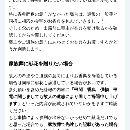
す。
特に香典辞退の意向がなかった場合は、通常の一般葬と
同様に相応の金額のお香典を包んでいきましょう。
そして念のため、出席前に喪主が香典を受け取るかを確
認してからお渡ししてください。
喪主やご遺族の意向にあわせてお香典をお渡しするかど
うか判断します。
家族葬に献花を贈りたい場合
故人の希望やご遺族の意向によりお香典を辞退している
場合は同様に献花も辞退している場合が多いです。
参列願いを含めた訃報の内容に
「弔問 香典 供物 弔
電に関しましても故人の遺志により固くご辞退申し上げ
ます」
といった内容が記載されていないかをまずご確認
ください。
もし事情により参列が出来ないからせめて献花だけでも
と思った場合でも、
家族葬で先述した記載があった場合