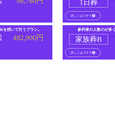
98,780円
1日葬
格
詳しくはコチラ
みを招いて行うプラン。
参列者の人数のが多
482,900円
員
家族葬B
格
詳しくはコチラ