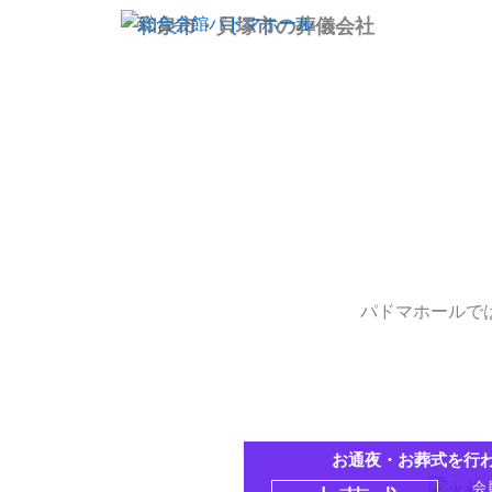
内
和泉市・貝塚市の葬儀会社
容
を
ス
キ
ッ
プ
パドマホールで
お通夜・お葬式を行
会