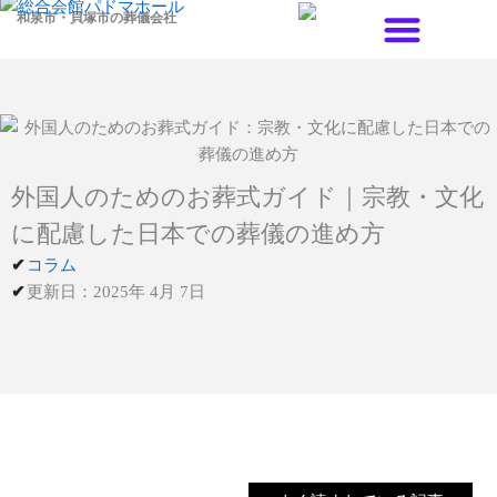
内
和泉市・貝塚市の葬儀会社
容
を
料金プラン
式場案内
会員制度のご案内
ス
キ
ッ
プ
外国人のためのお葬式ガイド｜宗教・文化
に配慮した日本での葬儀の進め方
コラム
更新日：2025年 4月 7日