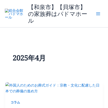
内
【和泉市】【貝塚市】
容
の家族葬はパドマホー
を
ル
ス
キ
ッ
プ
2025年4月
コラム