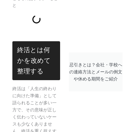
と
終活とは何
かを改めて
忌引きとは？会社・学校へ
整理する
の連絡方法とメールの例文
や休める期間をご紹介
終活は「人生の終わり
に向けた準備」として
語られることが多い一
方で、その意味が正し
く伝わっていないケー
スも少なくありませ
ん。終活を重く捉えす