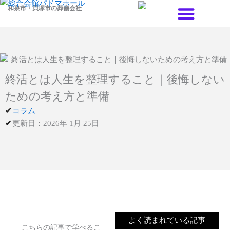
内
和泉市・貝塚市の葬儀会社
容
を
料金プラン
式場案内
会員制度のご案内
ス
キ
ッ
終活とは人生を整理すること｜後悔しない
プ
ための考え方と準備
コラム
更新日：2026年 1月 25日
よく読まれている記事
こちらの記事で学べるこ