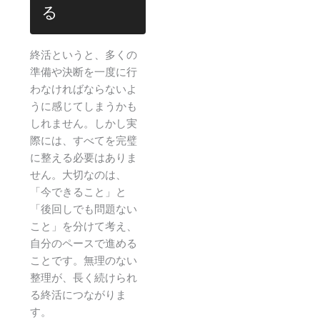
る
終活というと、多くの
準備や決断を一度に行
わなければならないよ
うに感じてしまうかも
しれません。しかし実
際には、すべてを完璧
に整える必要はありま
せん。大切なのは、
「今できること」と
「後回しでも問題ない
こと」を分けて考え、
自分のペースで進める
ことです。無理のない
整理が、長く続けられ
る終活につながりま
す。