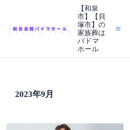
内
【和泉
容
市】【貝
を
塚市】の
ス
キ
家族葬は
ッ
パドマ
プ
ホール
2023年9月