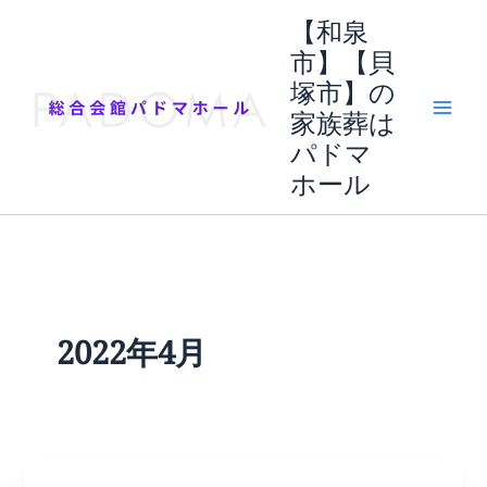
内
【和泉
容
市】【貝
を
塚市】の
ス
家族葬は
キ
ッ
パドマ
プ
ホール
2022年4月