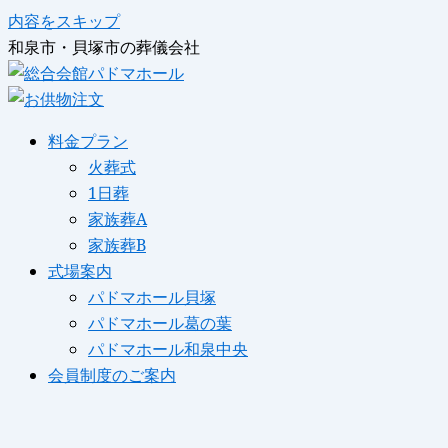
内容をスキップ
和泉市・貝塚市の葬儀会社
料金プラン
火葬式
1日葬
家族葬A
家族葬B
式場案内
パドマホール貝塚
パドマホール葛の葉
パドマホール和泉中央
会員制度のご案内