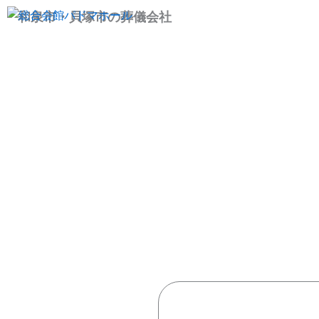
内
和泉市・貝塚市の葬儀会社
容
を
ス
キ
ッ
プ