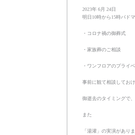
2023年 6月 24日
明日10時から15時パ
・コロナ禍の御葬式
・家族葬のご相談
・ワンフロアのプライ
事前に観て相談してお
御逝去のタイミングで
また
「湯灌」の実演があり