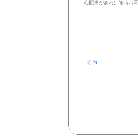
心配事があれば随時お
Prev
前